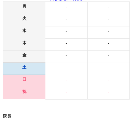
月
-
-
火
-
-
水
-
-
木
-
-
金
-
-
土
-
-
日
-
-
祝
-
-
院長