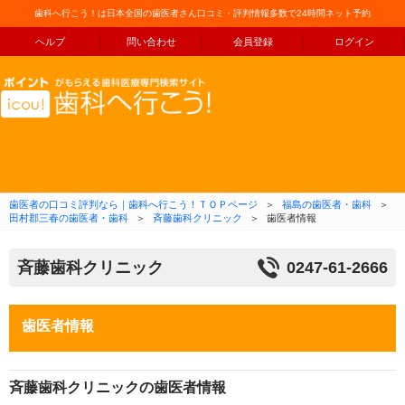
歯科へ行こう！は日本全国の歯医者さん口コミ・評判情報多数で24時間ネット予約
ヘルプ
問い合わせ
会員登録
ログイン
コンテンツへ移動
歯医者の口コミ評判なら｜歯科へ行こう！ＴＯＰページ
＞
福島の歯医者・歯科
＞
田村郡三春の歯医者・歯科
＞
斉藤歯科クリニック
＞
歯医者情報
斉藤歯科クリニック
0247-61-2666
歯医者情報
斉藤歯科クリニックの歯医者情報