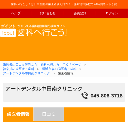
歯科へ行こう！は日本全国の歯医者さん口コミ・評判情報多数で24時間ネット予約
ヘルプ
問い合わせ
会員登録
ログイン
コンテンツへ移動
歯医者の口コミ評判なら｜歯科へ行こう！ＴＯＰページ
＞
神奈川の歯医者・歯科
＞
横浜市泉の歯医者・歯科
＞
アートデンタル中田南クリニック
＞
歯医者情報
アートデンタル中田南クリニック
045-806-3718
歯医者情報
口コミ