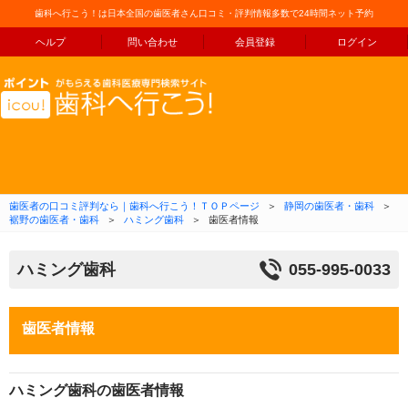
歯科へ行こう！は日本全国の歯医者さん口コミ・評判情報多数で24時間ネット予約
ヘルプ
問い合わせ
会員登録
ログイン
コンテンツへ移動
歯医者の口コミ評判なら｜歯科へ行こう！ＴＯＰページ
＞
静岡の歯医者・歯科
＞
裾野の歯医者・歯科
＞
ハミング歯科
＞
歯医者情報
ハミング歯科
055-995-0033
歯医者情報
ハミング歯科の歯医者情報