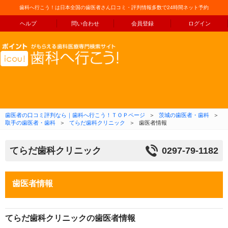
歯科へ行こう！は日本全国の歯医者さん口コミ・評判情報多数で24時間ネット予約
ヘルプ
問い合わせ
会員登録
ログイン
コンテンツへ移動
歯医者の口コミ評判なら｜歯科へ行こう！ＴＯＰページ
＞
茨城の歯医者・歯科
＞
取手の歯医者・歯科
＞
てらだ歯科クリニック
＞
歯医者情報
てらだ歯科クリニック
0297-79-1182
歯医者情報
てらだ歯科クリニックの歯医者情報