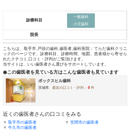
一般歯科
診療科目
小児歯科
院長
こちらは、取手市,戸頭の歯科,歯医者,歯科医院：てらだ歯科クリニ
ックのページです。診療科目、診療時間、地図、患者様から寄せら
れたクチコミ,口コミ・評判がご覧頂けます。
当サイトは、いい歯医者さん選びをサポートしています。
◉この歯医者を見ている方はこんな歯医者も見ています
ボックスヒル歯科
茨城県
最近の口コミ・評判：
0
件
近くの歯医者さんの口コミをみる
▼
取手市の歯医者
▼
笠間市の歯医者
▼
牛久市の歯医者