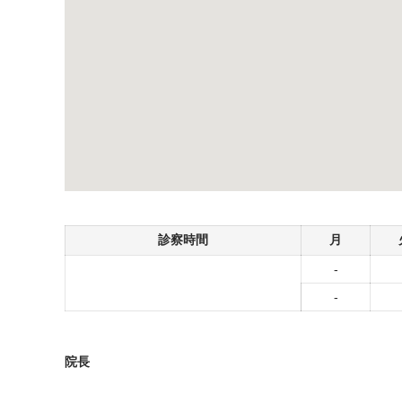
診察時間
月
-
-
院長