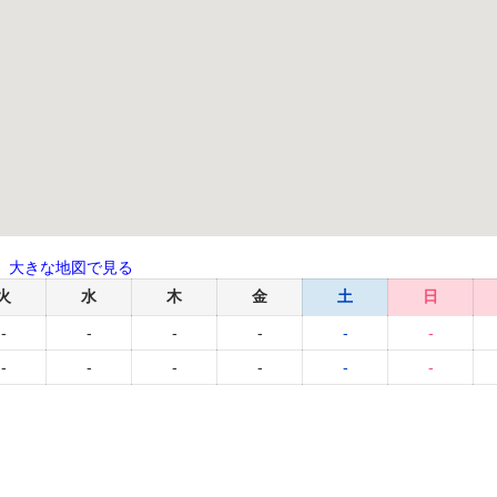
大きな地図で見る
火
水
木
金
土
日
-
-
-
-
-
-
-
-
-
-
-
-