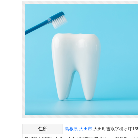
住所
島根県
大田市
大田町吉永字柳ヶ坪155