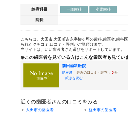
診療科目
一般歯科
小児歯科
院長
こちらは、大田市,大田町吉永字柳ヶ坪の歯科,歯医者,歯
られたクチコミ,口コミ・評判がご覧頂けます。
当サイトは、いい歯医者さん選びをサポートしています。
◉この歯医者を見ている方はこんな歯医者も見てい
前田歯科医院
島根県
最近の口コミ・評判：
0
件
続きを読む
近くの歯医者さんの口コミをみる
▼
大田市の歯医者
▼
益田市の歯医者