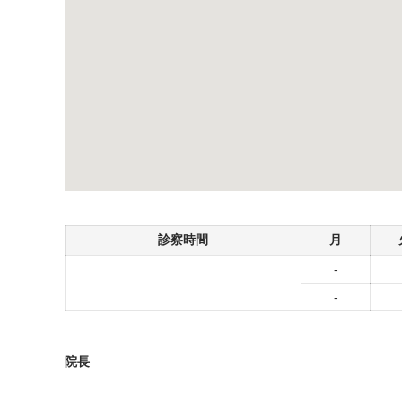
診察時間
月
-
-
院長