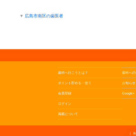
▼
広島市南区の歯医者
歯科へ行こうとは？
歯科への
ポイント貯める・使う
お知らせ
会員登録
Google+
ログイン
掲載について
｜