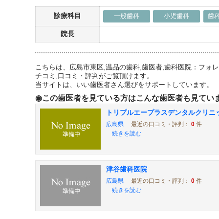
診療科目
一般歯科
小児歯科
歯
院長
こちらは、広島市東区,温品の歯科,歯医者,歯科医院：フ
チコミ,口コミ・評判がご覧頂けます。
当サイトは、いい歯医者さん選びをサポートしています。
◉この歯医者を見ている方はこんな歯医者も見てい
トリプルエープラスデンタルクリニ
広島県
最近の口コミ・評判：
0
件
続きを読む
津谷歯科医院
広島県
最近の口コミ・評判：
0
件
続きを読む