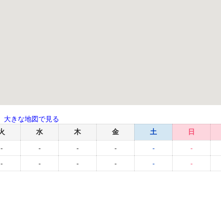
大きな地図で見る
火
水
木
金
土
日
-
-
-
-
-
-
-
-
-
-
-
-