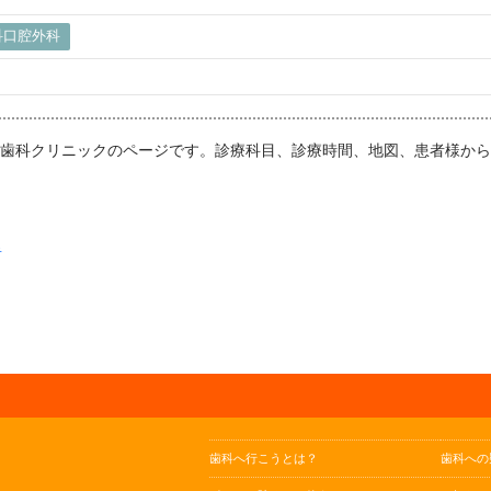
科口腔外科
白澤歯科クリニックのページです。診療科目、診療時間、地図、患者様か
者
歯科へ行こうとは？
歯科への