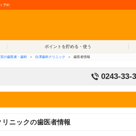
ト予約
コンテンツへ移動
ポイントを貯める・使う
本宮の歯医者・歯科
＞
白澤歯科クリニック
＞
歯医者情報
0243-33-
クリニックの歯医者情報