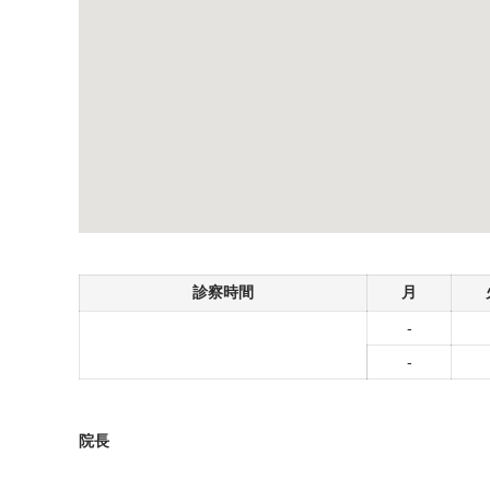
診察時間
月
-
-
院長