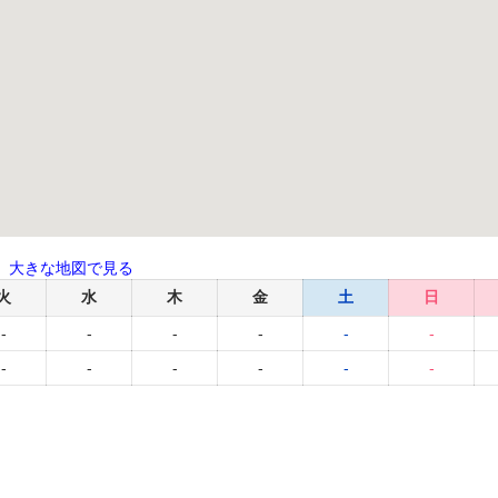
大きな地図で見る
火
水
木
金
土
日
-
-
-
-
-
-
-
-
-
-
-
-