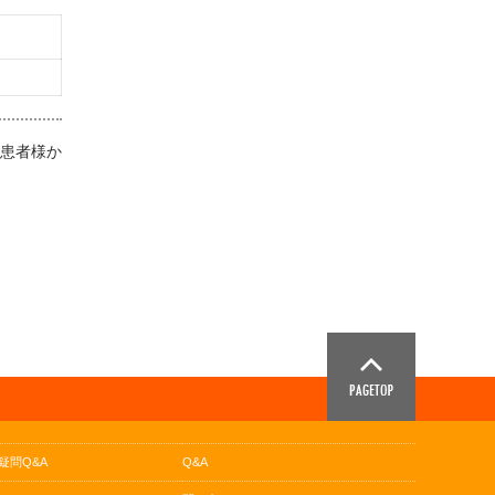
、患者様か
疑問Q&A
Q&A