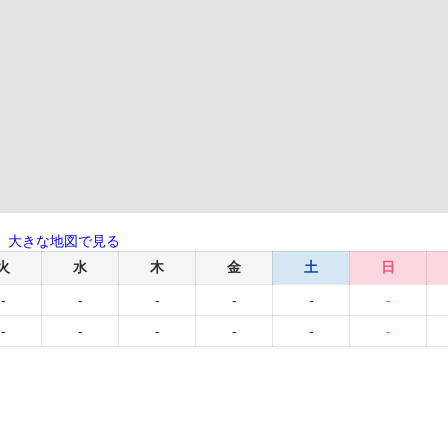
大きな地図で見る
火
水
木
金
土
日
-
-
-
-
-
-
-
-
-
-
-
-