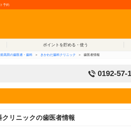
ト予約
コンテンツへ移動
ポイントを貯める・使う
陸前高田の歯医者・歯科
＞
きかわだ歯科クリニック
＞
歯医者情報
0192-57-
科クリニックの歯医者情報