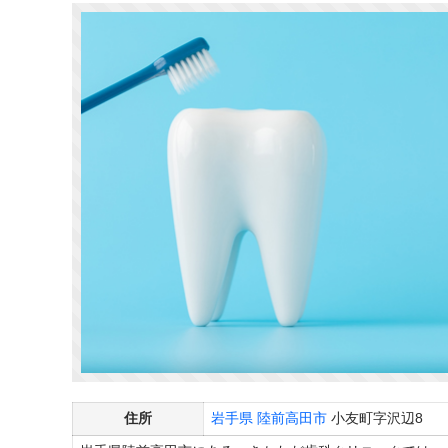
住所
岩手県
陸前高田市
小友町字沢辺8