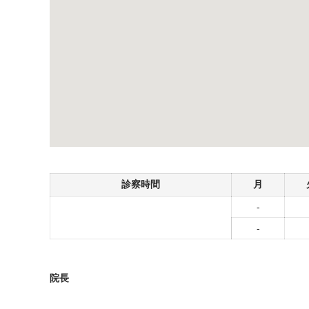
診察時間
月
-
-
院長