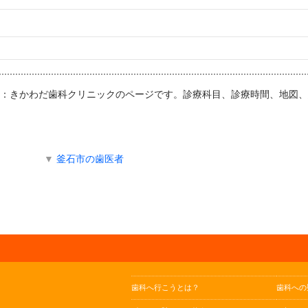
医院：きかわだ歯科クリニックのページです。診療科目、診療時間、地図
▼
釜石市の歯医者
歯科へ行こうとは？
歯科への