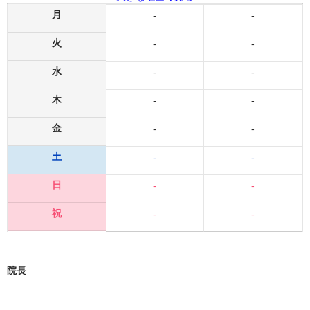
月
-
-
火
-
-
水
-
-
木
-
-
金
-
-
土
-
-
日
-
-
祝
-
-
院長