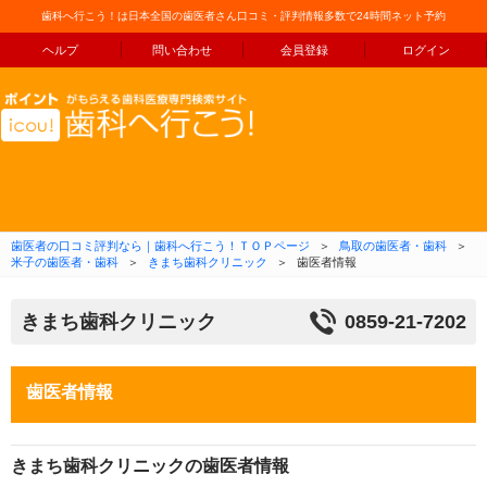
歯科へ行こう！は日本全国の歯医者さん口コミ・評判情報多数で24時間ネット予約
ヘルプ
問い合わせ
会員登録
ログイン
コンテンツへ移動
歯医者の口コミ評判なら｜歯科へ行こう！ＴＯＰページ
＞
鳥取の歯医者・歯科
＞
米子の歯医者・歯科
＞
きまち歯科クリニック
＞
歯医者情報
きまち歯科クリニック
0859-21-7202
歯医者情報
きまち歯科クリニックの歯医者情報