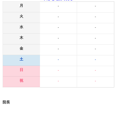
月
-
-
火
-
-
水
-
-
木
-
-
金
-
-
土
-
-
日
-
-
祝
-
-
院長