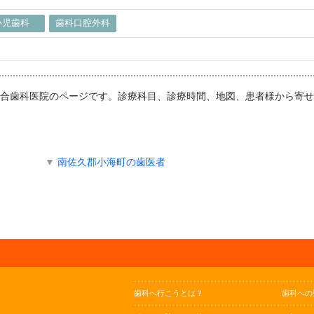
小児歯科
歯科口腔外科
：河合歯科医院のページです。診療科目、診療時間、地図、患者様から寄
▼
南佐久郡小海町の歯医者
歯科へ行こうとは？
歯科への