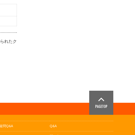
せられたク
疑問Q&A
Q&A