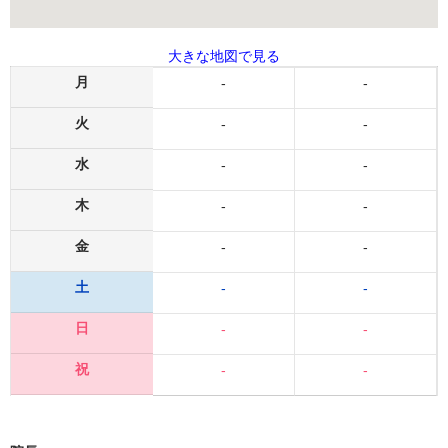
大きな地図で見る
月
-
-
火
-
-
水
-
-
木
-
-
金
-
-
土
-
-
日
-
-
祝
-
-