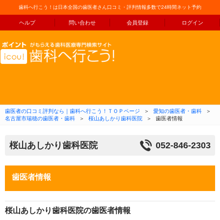
歯科へ行こう！は日本全国の歯医者さん口コミ・評判情報多数で24時間ネット予約
ヘルプ
問い合わせ
会員登録
ログイン
コンテンツへ移動
歯医者の口コミ評判なら｜歯科へ行こう！ＴＯＰページ
＞
愛知の歯医者・歯科
＞
名古屋市瑞穂の歯医者・歯科
＞
桜山あしかり歯科医院
＞
歯医者情報
桜山あしかり歯科医院
052-846-2303
歯医者情報
桜山あしかり歯科医院の歯医者情報