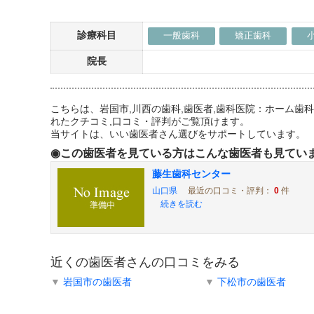
診療科目
一般歯科
矯正歯科
院長
こちらは、岩国市,川西の歯科,歯医者,歯科医院：ホーム
れたクチコミ,口コミ・評判がご覧頂けます。
当サイトは、いい歯医者さん選びをサポートしています。
◉この歯医者を見ている方はこんな歯医者も見てい
藤生歯科センター
山口県
最近の口コミ・評判：
0
件
続きを読む
近くの歯医者さんの口コミをみる
▼
岩国市の歯医者
▼
下松市の歯医者