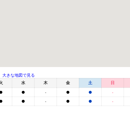
大きな地図で見る
火
水
木
金
土
日
-
-
-
-