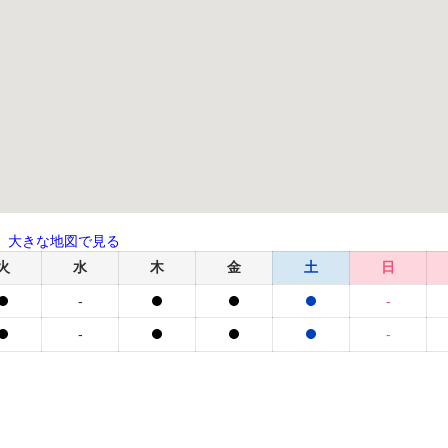
大きな地図で見る
火
水
木
金
土
日
-
-
-
-