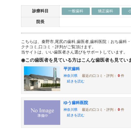
診療科目
一般歯科
矯正歯科
院長
こちらは、秦野市,尾尻の歯科,歯医者,歯科医院：おち歯
クチコミ,口コミ・評判がご覧頂けます。
当サイトは、いい歯医者さん選びをサポートしています。
◉この歯医者を見ている方はこんな歯医者も見てい
平沢歯科
神奈川県
最近の口コミ・評判：
0
件
続きを読む
ゆう歯科医院
神奈川県
最近の口コミ・評判：
0
件
続きを読む