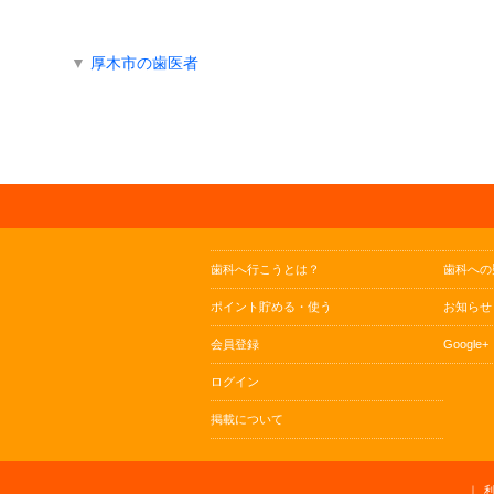
▼
厚木市の歯医者
歯科へ行こうとは？
歯科への
ポイント貯める・使う
お知らせ
会員登録
Google+
ログイン
掲載について
｜