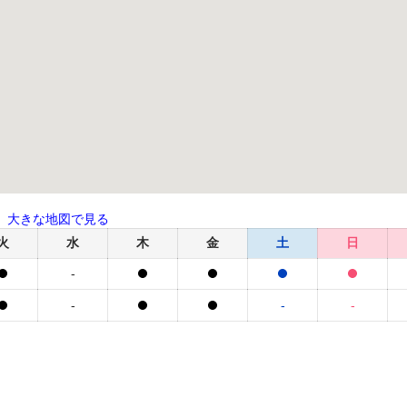
大きな地図で見る
火
水
木
金
土
日
-
-
-
-