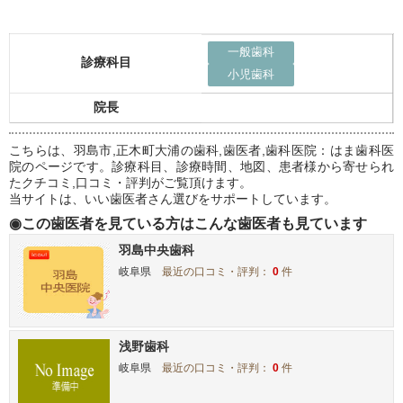
一般歯科
診療科目
小児歯科
院長
こちらは、羽島市,正木町大浦の歯科,歯医者,歯科医院：はま歯科医
院のページです。診療科目、診療時間、地図、患者様から寄せられ
たクチコミ,口コミ・評判がご覧頂けます。
当サイトは、いい歯医者さん選びをサポートしています。
◉この歯医者を見ている方はこんな歯医者も見ています
羽島中央歯科
岐阜県
最近の口コミ・評判：
0
件
浅野歯科
岐阜県
最近の口コミ・評判：
0
件