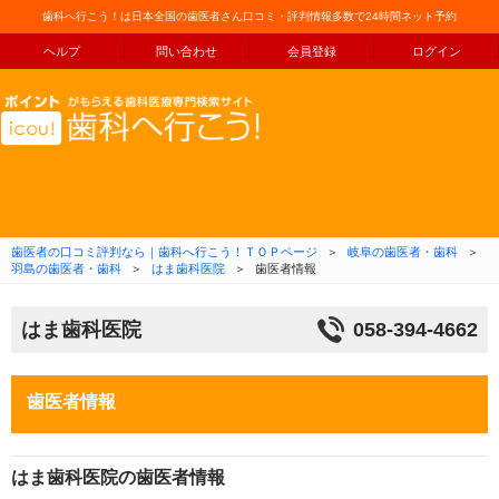
歯科へ行こう！は日本全国の歯医者さん口コミ・評判情報多数で24時間ネット予約
ヘルプ
問い合わせ
会員登録
ログイン
コンテンツへ移動
歯医者の口コミ評判なら｜歯科へ行こう！ＴＯＰページ
＞
岐阜の歯医者・歯科
＞
羽島の歯医者・歯科
＞
はま歯科医院
＞
歯医者情報
はま歯科医院
058-394-4662
歯医者情報
はま歯科医院の歯医者情報