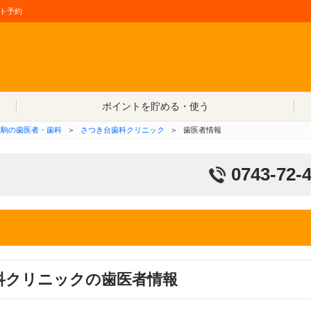
ト予約
コンテンツへ移動
ポイントを貯める・使う
生駒の歯医者・歯科
＞
さつき台歯科クリニック
＞
歯医者情報
0743-72-
科クリニックの歯医者情報