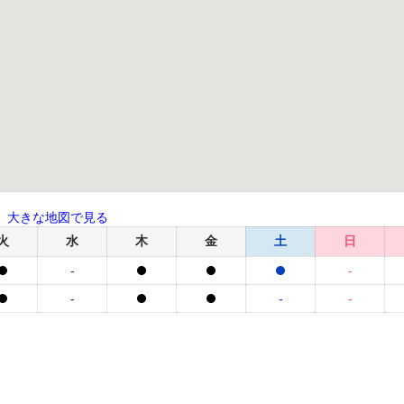
大きな地図で見る
火
水
木
金
土
日
-
-
-
-
-