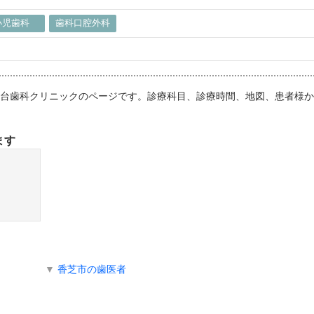
小児歯科
歯科口腔外科
つき台歯科クリニックのページです。診療科目、診療時間、地図、患者様
ます
▼
香芝市の歯医者