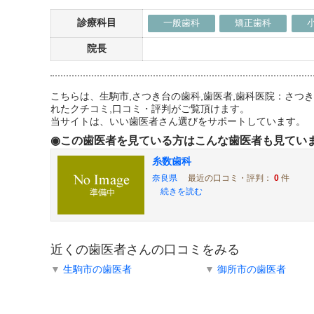
診療科目
一般歯科
矯正歯科
院長
こちらは、生駒市,さつき台の歯科,歯医者,歯科医院：さ
れたクチコミ,口コミ・評判がご覧頂けます。
当サイトは、いい歯医者さん選びをサポートしています。
◉この歯医者を見ている方はこんな歯医者も見てい
糸数歯科
奈良県
最近の口コミ・評判：
0
件
続きを読む
近くの歯医者さんの口コミをみる
▼
生駒市の歯医者
▼
御所市の歯医者