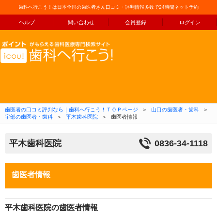
歯科へ行こう！は日本全国の歯医者さん口コミ・評判情報多数で24時間ネット予約
ヘルプ
問い合わせ
会員登録
ログイン
コンテンツへ移動
歯医者の口コミ評判なら｜歯科へ行こう！ＴＯＰページ
＞
山口の歯医者・歯科
＞
宇部の歯医者・歯科
＞
平木歯科医院
＞
歯医者情報
平木歯科医院
0836-34-1118
歯医者情報
平木歯科医院の歯医者情報