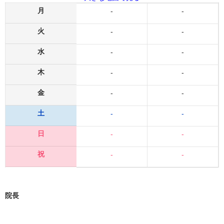
月
-
-
火
-
-
水
-
-
木
-
-
金
-
-
土
-
-
日
-
-
祝
-
-
院長