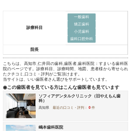
一般歯科
矯正歯科
診療科目
小児歯科
歯科口腔外科
院長
こちらは、高知市,仁井田の歯科,歯医者,歯科医院：すまいる歯科医
院のページです。診療科目、診療時間、地図、患者様から寄せられ
たクチコミ,口コミ・評判がご覧頂けます。
当サイトは、いい歯医者さん選びをサポートしています。
◉この歯医者を見ている方はこんな歯医者も見ています
ソフィアデンタルクリニック（旧やえもん歯
科）
高知県
最近の口コミ・評判：
0
件
嶋本歯科医院