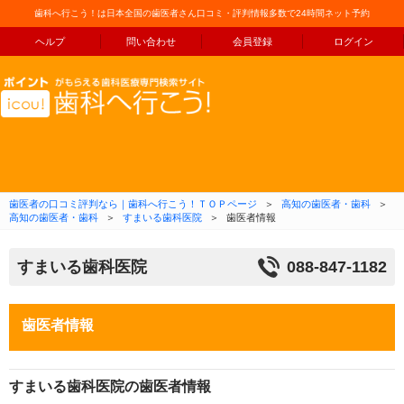
歯科へ行こう！は日本全国の歯医者さん口コミ・評判情報多数で24時間ネット予約
ヘルプ
問い合わせ
会員登録
ログイン
コンテンツへ移動
歯医者の口コミ評判なら｜歯科へ行こう！ＴＯＰページ
＞
高知の歯医者・歯科
＞
高知の歯医者・歯科
＞
すまいる歯科医院
＞
歯医者情報
すまいる歯科医院
088-847-1182
歯医者情報
すまいる歯科医院の歯医者情報