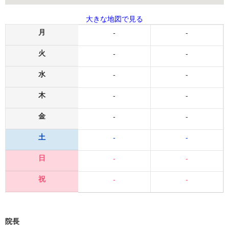
大きな地図で見る
月
-
-
火
-
-
水
-
-
木
-
-
金
-
-
土
-
-
日
-
-
祝
-
-
院長