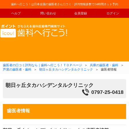
歯科へ行こう！は日本全国の歯医者さん口コミ・評判情報多数で24時間ネット予約
ヘルプ
問い合わせ
会員登録
ログイン
コンテンツへ移動
歯医者の口コミ評判なら｜歯科へ行こう！ＴＯＰページ
＞
兵庫の歯医者・歯科
＞
芦屋の歯医者・歯科
＞
朝日ヶ丘タカハシデンタルクリニック
＞
歯医者情報
朝日ヶ丘タカハシデンタルクリニック
0797-25-0418
歯医者情報