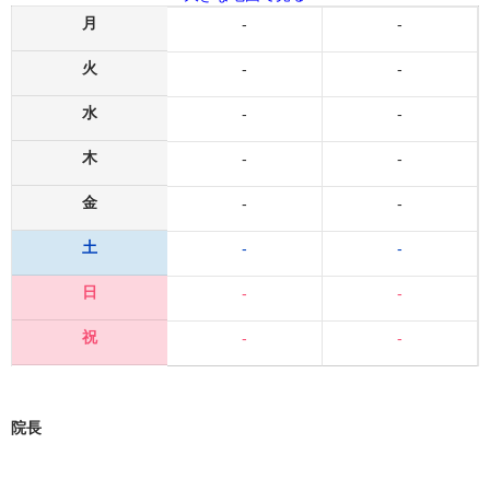
月
-
-
火
-
-
水
-
-
木
-
-
金
-
-
土
-
-
日
-
-
祝
-
-
院長