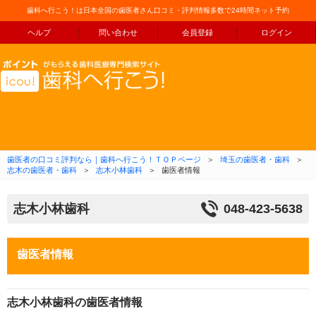
歯科へ行こう！は日本全国の歯医者さん口コミ・評判情報多数で24時間ネット予約
ヘルプ
問い合わせ
会員登録
ログイン
コンテンツへ移動
歯医者の口コミ評判なら｜歯科へ行こう！ＴＯＰページ
＞
埼玉の歯医者・歯科
＞
志木の歯医者・歯科
＞
志木小林歯科
＞
歯医者情報
志木小林歯科
048-423-5638
歯医者情報
志木小林歯科の歯医者情報