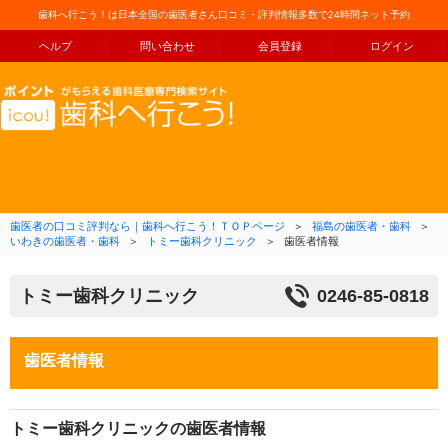
歯科へ行こう！は日本全国の歯医者さん口コミ・評判情報多数で24時間ネット予約
ヘルプ
問い合わせ
会員登録
ログイン
コンテンツへ移動
歯医者の口コミ評判なら｜歯科へ行こう！ＴＯＰページ
＞
福島の歯医者・歯科
＞
いわきの歯医者・歯科
＞
トミー歯科クリニック
＞
歯医者情報
トミー歯科クリニック
0246-85-0818
歯医者情報
トミー歯科クリニックの歯医者情報