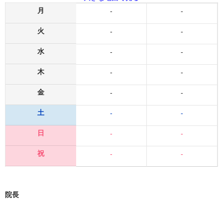
月
-
-
火
-
-
水
-
-
木
-
-
金
-
-
土
-
-
日
-
-
祝
-
-
院長