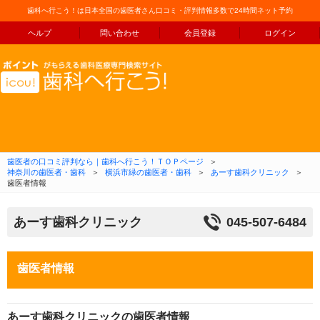
歯科へ行こう！は日本全国の歯医者さん口コミ・評判情報多数で24時間ネット予約
ヘルプ
問い合わせ
会員登録
ログイン
コンテンツへ移動
歯医者の口コミ評判なら｜歯科へ行こう！ＴＯＰページ
＞
神奈川の歯医者・歯科
＞
横浜市緑の歯医者・歯科
＞
あーす歯科クリニック
＞
歯医者情報
あーす歯科クリニック
045-507-6484
歯医者情報
あーす歯科クリニックの歯医者情報