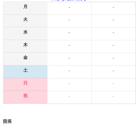
月
-
-
火
-
-
水
-
-
木
-
-
金
-
-
土
-
-
日
-
-
祝
-
-
院長