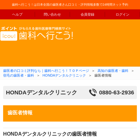
歯科へ行こう！は日本全国の歯医者さん口コミ・評判情報多数で24時間ネット予約
ヘルプ
問い合わせ
会員登録
ログイン
コンテンツへ移動
歯医者の口コミ評判なら｜歯科へ行こう！ＴＯＰページ
＞
高知の歯医者・歯科
＞
宿毛の歯医者・歯科
＞
HONDAデンタルクリニック
＞
歯医者情報
HONDAデンタルクリニック
0880-63-2936
歯医者情報
HONDAデンタルクリニックの歯医者情報