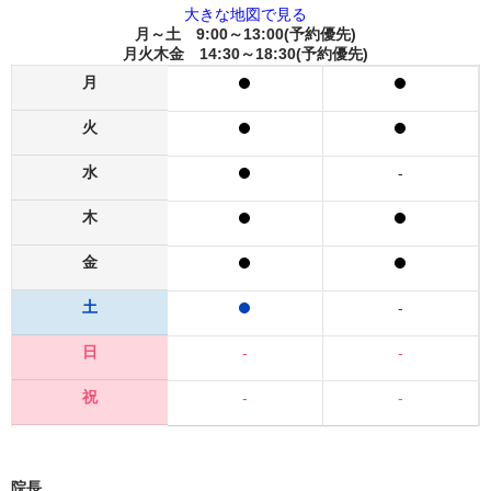
大きな地図で見る
月～土 9:00～13:00(予約優先)
月火木金 14:30～18:30(予約優先)
月
火
水
-
木
金
土
-
日
-
-
祝
-
-
院長