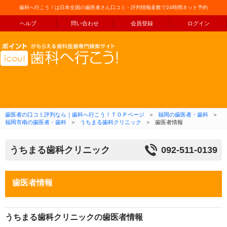
歯科へ行こう！は日本全国の歯医者さん口コミ・評判情報多数で24時間ネット予約
ヘルプ
問い合わせ
会員登録
ログイン
コンテンツへ移動
歯医者の口コミ評判なら｜歯科へ行こう！ＴＯＰページ
＞
福岡の歯医者・歯科
＞
福岡市南の歯医者・歯科
＞
うちまる歯科クリニック
＞
歯医者情報
うちまる歯科クリニック
092-511-0139
歯医者情報
うちまる歯科クリニックの歯医者情報