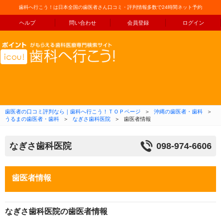
歯科へ行こう！は日本全国の歯医者さん口コミ・評判情報多数で24時間ネット予約
ヘルプ
問い合わせ
会員登録
ログイン
コンテンツへ移動
歯医者の口コミ評判なら｜歯科へ行こう！ＴＯＰページ
＞
沖縄の歯医者・歯科
＞
うるまの歯医者・歯科
＞
なぎさ歯科医院
＞
歯医者情報
なぎさ歯科医院
098-974-6606
歯医者情報
なぎさ歯科医院の歯医者情報