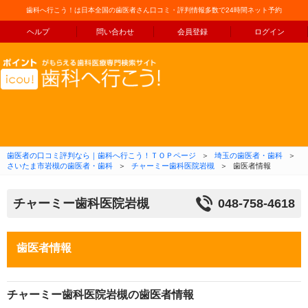
歯科へ行こう！は日本全国の歯医者さん口コミ・評判情報多数で24時間ネット予約
ヘルプ
問い合わせ
会員登録
ログイン
コンテンツへ移動
歯医者の口コミ評判なら｜歯科へ行こう！ＴＯＰページ
＞
埼玉の歯医者・歯科
＞
さいたま市岩槻の歯医者・歯科
＞
チャーミー歯科医院岩槻
＞
歯医者情報
チャーミー歯科医院岩槻
048-758-4618
歯医者情報
チャーミー歯科医院岩槻の歯医者情報