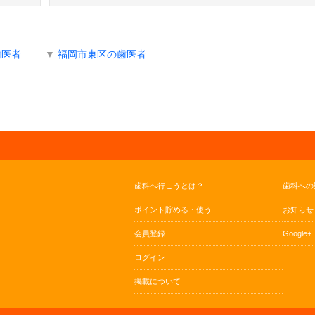
歯医者
▼
福岡市東区の歯医者
歯科へ行こうとは？
歯科への
ポイント貯める・使う
お知らせ
会員登録
Google+
ログイン
掲載について