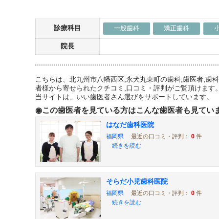
診療科目
一般歯科
矯正歯科
院長
こちらは、北九州市八幡西区,永犬丸東町の歯科,歯医者,
者様から寄せられたクチコミ,口コミ・評判がご覧頂けます
当サイトは、いい歯医者さん選びをサポートしています。
◉この歯医者を見ている方はこんな歯医者も見てい
はなだ歯科医院
福岡県
最近の口コミ・評判：
0
件
続きを読む
そらだ小児歯科医院
福岡県
最近の口コミ・評判：
0
件
続きを読む