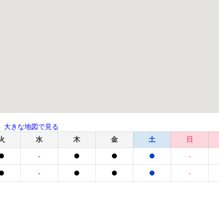
大きな地図で見る
火
水
木
金
土
日
-
-
-
-