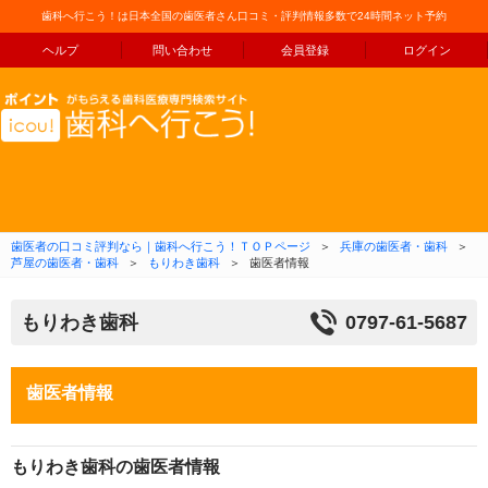
歯科へ行こう！は日本全国の歯医者さん口コミ・評判情報多数で24時間ネット予約
ヘルプ
問い合わせ
会員登録
ログイン
コンテンツへ移動
歯医者の口コミ評判なら｜歯科へ行こう！ＴＯＰページ
＞
兵庫の歯医者・歯科
＞
芦屋の歯医者・歯科
＞
もりわき歯科
＞
歯医者情報
もりわき歯科
0797-61-5687
歯医者情報
もりわき歯科の歯医者情報