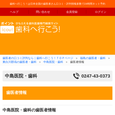
歯科へ行こう！は日本全国の歯医者さん口コミ・評判情報多数で24時間ネット予約
ヘルプ
問い合わせ
会員登録
ログイン
コンテンツへ移動
歯医者の口コミ評判なら｜歯科へ行こう！ＴＯＰページ
＞
福島の歯医者・歯科
＞
東白川郡塙の歯医者・歯科
＞
中島医院・歯科
＞
歯医者情報
中島医院・歯科
0247-43-0373
歯医者情報
中島医院・歯科の歯医者情報