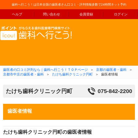
歯科へ行こう！は日本全国の歯医者さん口コミ・評判情報多数で24時間ネット予約
ヘルプ
問い合わせ
会員登録
ログイン
コンテンツへ移動
歯医者の口コミ評判なら｜歯科へ行こう！ＴＯＰページ
＞
京都の歯医者・歯科
＞
京都市中京の歯医者・歯科
＞
たけち歯科クリニック円町
＞
歯医者情報
たけち歯科クリニック円町
075-842-2200
歯医者情報
たけち歯科クリニック円町の歯医者情報