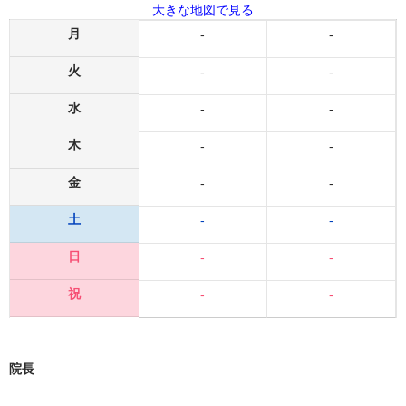
大きな地図で見る
月
-
-
火
-
-
水
-
-
木
-
-
金
-
-
土
-
-
日
-
-
祝
-
-
院長