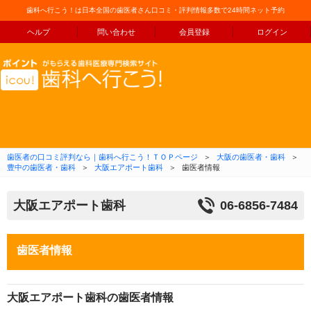
歯科へ行こう！は日本全国の歯医者さん口コミ・評判情報多数で24時間ネット予約
ヘルプ
問い合わせ
会員登録
ログイン
コンテンツへ移動
歯医者の口コミ評判なら｜歯科へ行こう！ＴＯＰページ
＞
大阪の歯医者・歯科
＞
豊中の歯医者・歯科
＞
大阪エアポート歯科
＞
歯医者情報
大阪エアポート歯科
06-6856-7484
歯医者情報
大阪エアポート歯科の歯医者情報