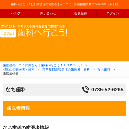
歯科へ行こう！は日本全国の歯医者さん口コミ・評判情報多数で24時間ネット予約
ヘルプ
問い合わせ
会員登録
ログイン
コンテンツへ移動
歯医者の口コミ評判なら｜歯科へ行こう！ＴＯＰページ
＞
和歌山の歯医者・歯科
＞
東牟婁郡那智勝浦の歯医者・歯科
＞
なち歯科
＞
歯医者情報
なち歯科
0735-52-6265
歯医者情報
なち歯科の歯医者情報