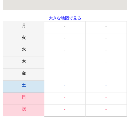
大きな地図で見る
月
-
-
火
-
-
水
-
-
木
-
-
金
-
-
土
-
-
日
-
-
祝
-
-