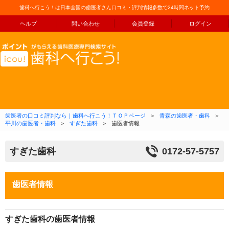
歯科へ行こう！は日本全国の歯医者さん口コミ・評判情報多数で24時間ネット予約
ヘルプ
問い合わせ
会員登録
ログイン
コンテンツへ移動
歯医者の口コミ評判なら｜歯科へ行こう！ＴＯＰページ
＞
青森の歯医者・歯科
＞
平川の歯医者・歯科
＞
すぎた歯科
＞
歯医者情報
すぎた歯科
0172-57-5757
歯医者情報
すぎた歯科の歯医者情報