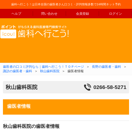
歯科へ行こう！は日本全国の歯医者さん口コミ・評判情報多数で24時間ネット予約
ヘルプ
問い合わせ
会員登録
ログイン
コンテンツへ移動
歯医者の口コミ評判なら｜歯科へ行こう！ＴＯＰページ
＞
長野の歯医者・歯科
＞
諏訪の歯医者・歯科
＞
秋山歯科医院
＞
歯医者情報
秋山歯科医院
0266-58-5271
歯医者情報
秋山歯科医院の歯医者情報