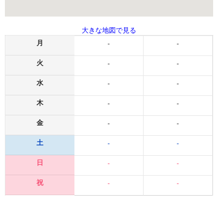
大きな地図で見る
月
-
-
火
-
-
水
-
-
木
-
-
金
-
-
土
-
-
日
-
-
祝
-
-