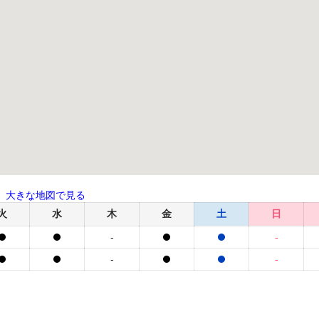
大きな地図で見る
火
水
木
金
土
日
-
-
-
-