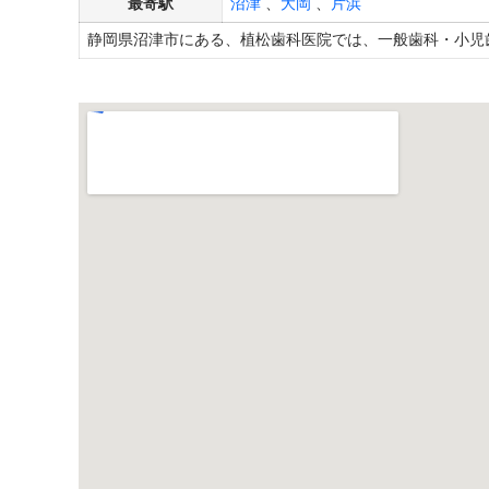
最寄駅
沼津
、
大岡
、
片浜
静岡県沼津市にある、植松歯科医院では、一般歯科・小児