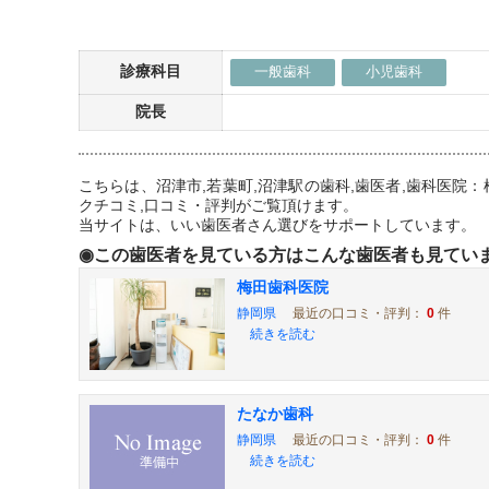
診療科目
一般歯科
小児歯科
院長
こちらは、沼津市,若葉町,沼津駅の歯科,歯医者,歯科医
クチコミ,口コミ・評判がご覧頂けます。
当サイトは、いい歯医者さん選びをサポートしています。
◉この歯医者を見ている方はこんな歯医者も見てい
梅田歯科医院
静岡県
最近の口コミ・評判：
0
件
続きを読む
たなか歯科
静岡県
最近の口コミ・評判：
0
件
続きを読む