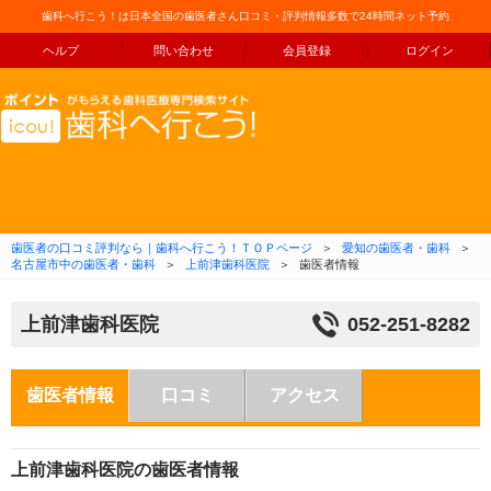
歯科へ行こう！は日本全国の歯医者さん口コミ・評判情報多数で24時間ネット予約
ヘルプ
問い合わせ
会員登録
ログイン
コンテンツへ移動
歯医者の口コミ評判なら｜歯科へ行こう！ＴＯＰページ
＞
愛知の歯医者・歯科
＞
名古屋市中の歯医者・歯科
＞
上前津歯科医院
＞
歯医者情報
上前津歯科医院
052-251-8282
歯医者情報
口コミ
アクセス
上前津歯科医院の歯医者情報