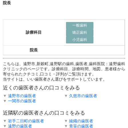
院長
一般歯科
診療科目
矯正歯科
小児歯科
院長
こちらは、遠野市,新穀町,遠野駅の歯科,歯医者,歯科医院：遠野歯科
クリニックのページです。診療科目、診療時間、地図、患者様から
寄せられたクチコミ,口コミ・評判がご覧頂けます。
当サイトは、いい歯医者さん選びをサポートしています。
近くの歯医者さんの口コミをみる
▼
遠野市の歯医者
▼
久慈市の歯医者
▼
一関市の歯医者
近隣駅の歯医者さんの口コミをみる
▼
岩手二日町の歯医者
▼
綾織の歯医者
▼
遠野の歯医者
▼
青笹の歯医者