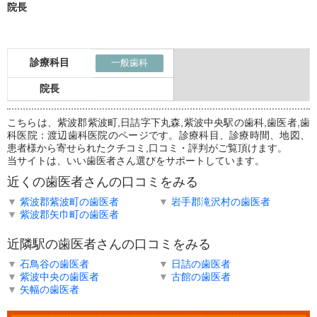
院長
診療科目
一般歯科
院長
こちらは、紫波郡紫波町,日詰字下丸森,紫波中央駅の歯科,歯医者,歯
科医院：渡辺歯科医院のページです。診療科目、診療時間、地図、
患者様から寄せられたクチコミ,口コミ・評判がご覧頂けます。
当サイトは、いい歯医者さん選びをサポートしています。
近くの歯医者さんの口コミをみる
▼
紫波郡紫波町の歯医者
▼
岩手郡滝沢村の歯医者
▼
紫波郡矢巾町の歯医者
近隣駅の歯医者さんの口コミをみる
▼
石鳥谷の歯医者
▼
日詰の歯医者
▼
紫波中央の歯医者
▼
古館の歯医者
▼
矢幅の歯医者