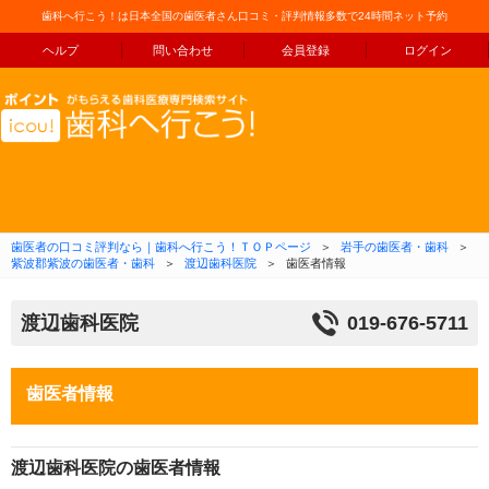
歯科へ行こう！は日本全国の歯医者さん口コミ・評判情報多数で24時間ネット予約
ヘルプ
問い合わせ
会員登録
ログイン
コンテンツへ移動
歯医者の口コミ評判なら｜歯科へ行こう！ＴＯＰページ
＞
岩手の歯医者・歯科
＞
紫波郡紫波の歯医者・歯科
＞
渡辺歯科医院
＞
歯医者情報
渡辺歯科医院
019-676-5711
歯医者情報
渡辺歯科医院の歯医者情報