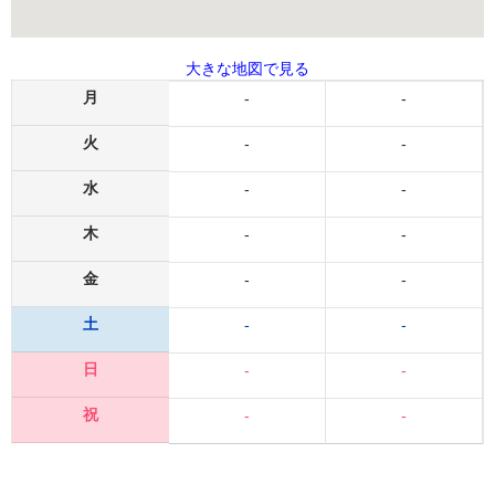
大きな地図で見る
月
-
-
火
-
-
水
-
-
木
-
-
金
-
-
土
-
-
日
-
-
祝
-
-