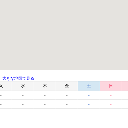
大きな地図で見る
火
水
木
金
土
日
-
-
-
-
-
-
-
-
-
-
-
-