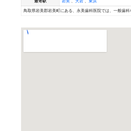
最寄駅
岩美
、
大岩
、
東浜
鳥取県岩美郡岩美町にある、永美歯科医院では、一般歯科