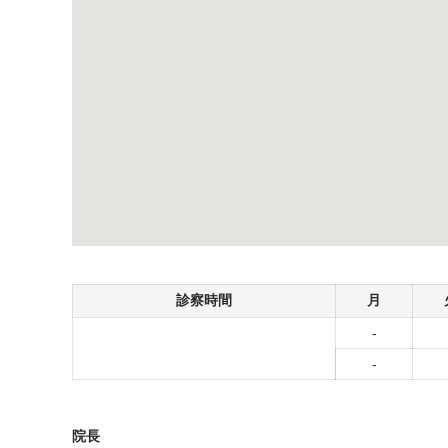
診察時間
月
-
-
院長