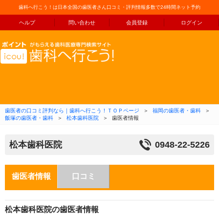
歯科へ行こう！は日本全国の歯医者さん口コミ・評判情報多数で24時間ネット予約
ヘルプ
問い合わせ
会員登録
ログイン
コンテンツへ移動
歯医者の口コミ評判なら｜歯科へ行こう！ＴＯＰページ
＞
福岡の歯医者・歯科
＞
飯塚の歯医者・歯科
＞
松本歯科医院
＞
歯医者情報
松本歯科医院
0948-22-5226
歯医者情報
口コミ
松本歯科医院の歯医者情報