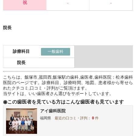
祝
-
-
院長
診療科目
一般歯科
院長
こちらは、飯塚市,菰田西,飯塚駅の歯科,歯医者,歯科医院：松本歯科
医院のページです。診療科目、診療時間、地図、患者様から寄せら
れたクチコミ,口コミ・評判がご覧頂けます。
当サイトは、いい歯医者さん選びをサポートしています。
◉この歯医者を見ている方はこんな歯医者も見ています
アイ歯科医院
福岡県
最近の口コミ・評判：
0
件