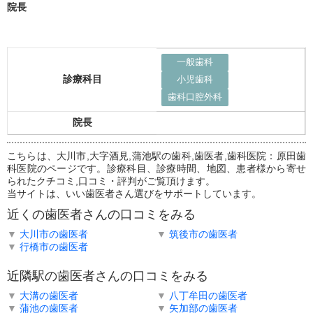
院長
一般歯科
診療科目
小児歯科
歯科口腔外科
院長
こちらは、大川市,大字酒見,蒲池駅の歯科,歯医者,歯科医院：原田歯
科医院のページです。診療科目、診療時間、地図、患者様から寄せ
られたクチコミ,口コミ・評判がご覧頂けます。
当サイトは、いい歯医者さん選びをサポートしています。
近くの歯医者さんの口コミをみる
▼
大川市の歯医者
▼
筑後市の歯医者
▼
行橋市の歯医者
近隣駅の歯医者さんの口コミをみる
▼
大溝の歯医者
▼
八丁牟田の歯医者
▼
蒲池の歯医者
▼
矢加部の歯医者