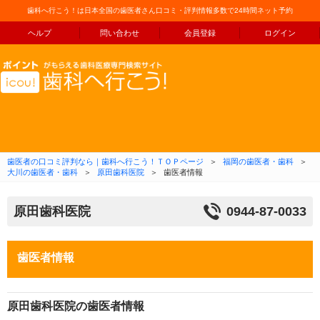
歯科へ行こう！は日本全国の歯医者さん口コミ・評判情報多数で24時間ネット予約
ヘルプ
問い合わせ
会員登録
ログイン
コンテンツへ移動
歯医者の口コミ評判なら｜歯科へ行こう！ＴＯＰページ
＞
福岡の歯医者・歯科
＞
大川の歯医者・歯科
＞
原田歯科医院
＞
歯医者情報
原田歯科医院
0944-87-0033
歯医者情報
原田歯科医院の歯医者情報