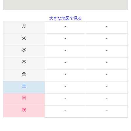
大きな地図で見る
月
-
-
火
-
-
水
-
-
木
-
-
金
-
-
土
-
-
日
-
-
祝
-
-