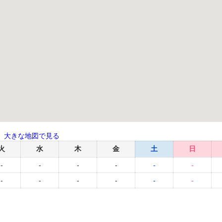
大きな地図で見る
火
水
木
金
土
日
-
-
-
-
-
-
-
-
-
-
-
-