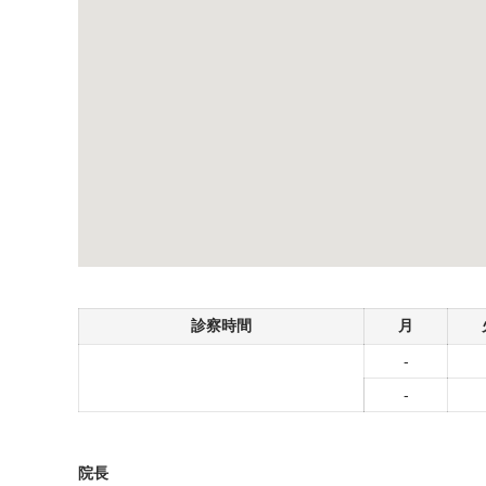
診察時間
月
-
-
院長