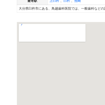
最寄駅
上臼杵
、
臼杵
、
熊崎
大分県臼杵市にある、鳥越歯科医院では、一般歯科などの