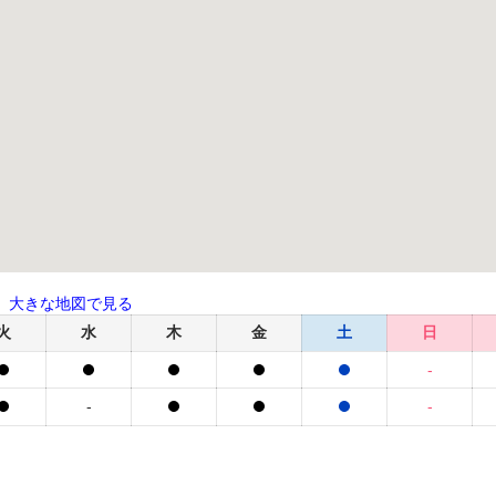
大きな地図で見る
火
水
木
金
土
日
-
-
-