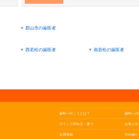
▼
郡山市の歯医者
▼
西若松の歯医者
▼
南若松の歯医者
歯科へ行こうとは？
歯科への
ポイント貯める・使う
お知らせ
会員登録
Google+