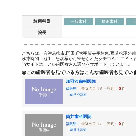
診療科目
一般歯科
矯正歯科
院長
こちらは、会津若松市,門田町大字飯寺字村東,西若松駅の
診療時間、地図、患者様から寄せられたクチコミ,口コミ・
当サイトは、いい歯医者さん選びをサポートしています。
◉この歯医者を見ている方はこんな歯医者も見てい
加羽沢歯科医院
福島県
最近の口コミ・評判：
0
件
続きを読む
筒井歯科医院
福島県
最近の口コミ・評判：
0
件
続きを読む