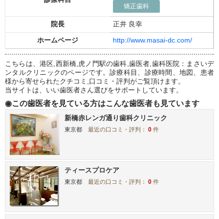
矯正歯科
院長
正井 良幸
ホームページ
http://www.masai-dc.com/
こちらは、港区,西新橋,虎ノ門駅の歯科,歯医者,歯科医院：まさいデ
ンタルクリニックのページです。診療科目、診療時間、地図、患者
様から寄せられたクチコミ,口コミ・評判がご覧頂けます。
当サイトは、いい歯医者さん選びをサポートしています。
◉この歯医者を見ている方はこんな歯医者も見ています
新橋赤レンガ通り歯科クリニック
東京都
最近の口コミ・評判：
0
件
ティースプロケア
東京都
最近の口コミ・評判：
0
件