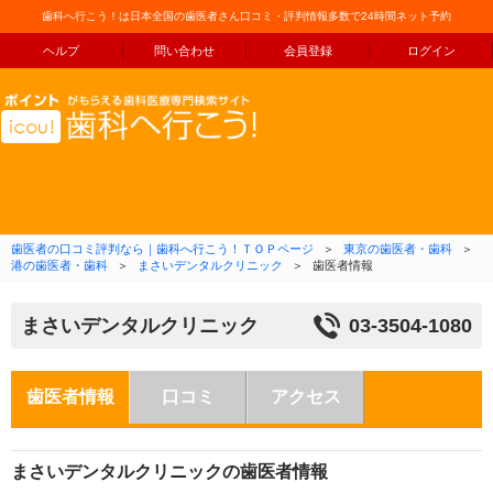
歯科へ行こう！は日本全国の歯医者さん口コミ・評判情報多数で24時間ネット予約
ヘルプ
問い合わせ
会員登録
ログイン
コンテンツへ移動
歯医者の口コミ評判なら｜歯科へ行こう！ＴＯＰページ
＞
東京の歯医者・歯科
＞
港の歯医者・歯科
＞
まさいデンタルクリニック
＞
歯医者情報
まさいデンタルクリニック
03-3504-1080
歯医者情報
口コミ
アクセス
まさいデンタルクリニックの歯医者情報