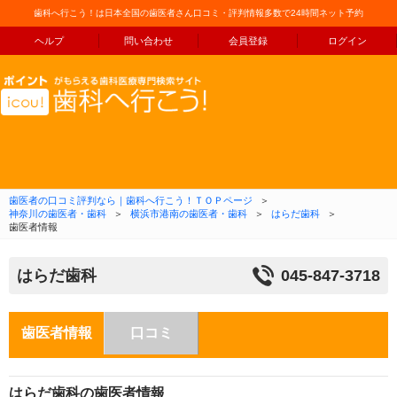
歯科へ行こう！は日本全国の歯医者さん口コミ・評判情報多数で24時間ネット予約
ヘルプ
問い合わせ
会員登録
ログイン
コンテンツへ移動
歯医者の口コミ評判なら｜歯科へ行こう！ＴＯＰページ
＞
神奈川の歯医者・歯科
＞
横浜市港南の歯医者・歯科
＞
はらだ歯科
＞
歯医者情報
はらだ歯科
045-847-3718
歯医者情報
口コミ
はらだ歯科の歯医者情報