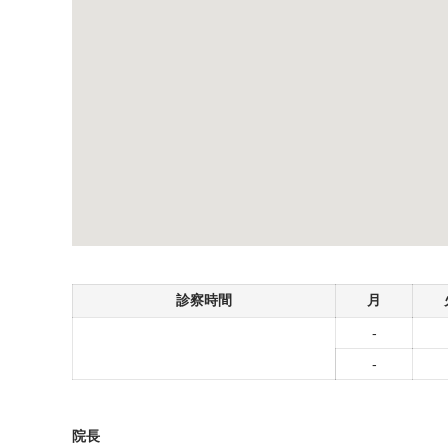
診察時間
月
-
-
院長