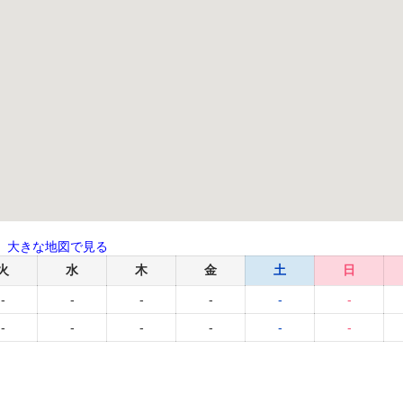
大きな地図で見る
火
水
木
金
土
日
-
-
-
-
-
-
-
-
-
-
-
-