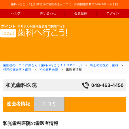
歯科へ行こう！は日本全国の歯医者さん口コミ・評判情報多数で24時間ネット予約
ヘルプ
問い合わせ
会員登録
ログイン
コンテンツへ移動
歯医者の口コミ評判なら｜歯科へ行こう！ＴＯＰページ
＞
埼玉の歯医者・歯科
＞
和光の歯医者・歯科
＞
和光歯科医院
＞
歯医者情報
和光歯科医院
048-463-4450
歯医者情報
口コミ
和光歯科医院の歯医者情報