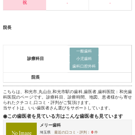
祝
-
-
院長
一般歯科
診療科目
小児歯科
歯科口腔外科
院長
こちらは、和光市,丸山台,和光市駅の歯科,歯医者,歯科医院：和光歯
科医院のページです。診療科目、診療時間、地図、患者様から寄せ
られたクチコミ,口コミ・評判がご覧頂けます。
当サイトは、いい歯医者さん選びをサポートしています。
◉この歯医者を見ている方はこんな歯医者も見ています
メリー歯科
埼玉県
最近の口コミ・評判：
0
件