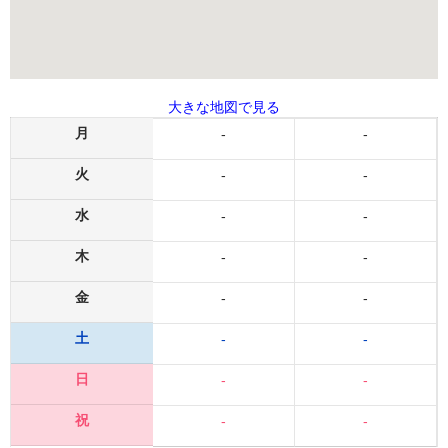
大きな地図で見る
月
-
-
火
-
-
水
-
-
木
-
-
金
-
-
土
-
-
日
-
-
祝
-
-