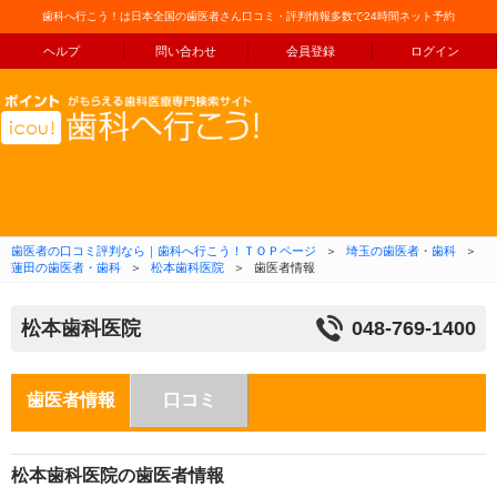
歯科へ行こう！は日本全国の歯医者さん口コミ・評判情報多数で24時間ネット予約
ヘルプ
問い合わせ
会員登録
ログイン
コンテンツへ移動
歯医者の口コミ評判なら｜歯科へ行こう！ＴＯＰページ
＞
埼玉の歯医者・歯科
＞
蓮田の歯医者・歯科
＞
松本歯科医院
＞
歯医者情報
松本歯科医院
048-769-1400
歯医者情報
口コミ
松本歯科医院の歯医者情報